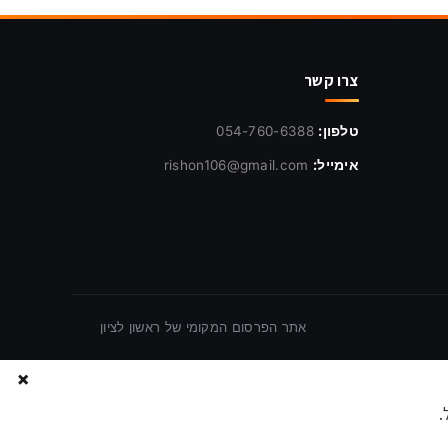
צרו קשר
טלפון:
054-760-6388
אימייל:
rishon106@gmail.com
אתר הפרסום המקומי של ראשון לציון
×
.