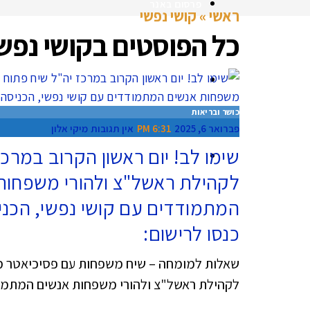
פרסום באנר
ראשי
»
קושי נפשי
כל הפוסטים ב
קושי נפש
המומחים של מקומון ראשון
»
כושר ובריאות
פברואר 6, 2025
6:31 PM
אין תגובות
מיקי אלון
שימו לב! יום ראשון הקרוב במרכז
קבוצות וואטסאפ
לקהילת ראשל"צ ולהורי משפחות
המתמודדים עם קושי נפשי, הכני
כנסו לרישום:
שאלות למומחה – שיח משפחות עם פסיכיאטר מ
לקהילת ראשל"צ ולהורי משפחות אנשים המתמוד