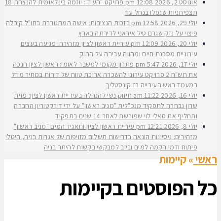
אוגוסט 2, 2026
12:08 pm
פרויקט "העוז": יוזמה בינלאומית להנצחת 18
תצפיתניות שנפלו בנחל עוז
יולי 29, 2026
12:58 pm
בזכות הנציבות: אישה המתגוררת בחו"ל קיבלה
פיצוי על נזק שגרם טיל איראני לדירתה בארץ
יולי 20, 2026
12:09 pm
עיריית ראשון לציון מזהירה: פגיעה בעצים
עירוניים מסכנת חיים ומהווה עבירה על החוק
יולי 17, 2026
5:47 pm
פתרון מקומי למשבר לאומי: ראשון לציון חנכה
את תש״ח 2 פרויקט עירוני להשכרה ארוכת טווח של דירות במחיר מוזל
במעמד ראש העירייה רז קינסטליך
יולי 16, 2026
11:22 am
חיזוק נשי להנהלה בעיריית ראשון לציון: פזית
שרון נבחרה לתפקיד מנכ"לית "מניב ראשון" על ידי דירקטוריון החברה
ותחליף את סאלי לוי שפורשת לאחר 14 שנים בתפקיד
יולי 8, 2026
12:21 pm
עיריית ראשון לציון ותאגיד המים "מניב ראשון"
מזהירים: ניסיונות הונאה בדרישות תשלום מזויפות של אגרות בניה, היטלי
פיתוח ודמי הקמה למים וביוב למבקשי בקשות להיתר בניה
ראשי
»
קיימות
כל הפוסטים ב
קיימות