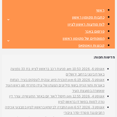
ראשי
כתבות מקומון ראשון
לוח מודעות ראשון לציון
פרסום באנר
המומחים של מקומון ראשון
קבוצות וואטסאפ
חדשות חמות:
אוגוסט 6, 2026
10:53 am
פגיעת רכב בראשון לציון: בת 33 נפצעה
באורח בינוני ברחוב ירושלים
אוגוסט 5, 2026
6:19 pm
תוכנית סיוע ענקית לעסקים בעיר: הנחות
באגרות ותווי קנייה בשווי מיליונים הצעתו של עידן מיזרחי סגן ראש העיר
שאושרה במועצת העיר
אוגוסט 4, 2026
12:55 pm
חיסול לאור יום באזור התעשייה: עורך דין
נורה למוות במשרדו בראשון לציון
אוגוסט 3, 2026
6:57 pm
החברה לביטחון בראשון לציון במבצעי אכיפה
רחבים נגד מטרדי סדר ציבורי