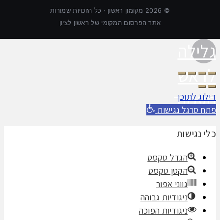
©
2026
מקומון ראשון · כל הזכויות שמורות
אתר הפרסום המקומי של ראשון לציון
גלילה
לראש
העמוד
דילוג לתוכן
פתח סרגל נגישות
כלי נגישות
הגדל טקסט
הקטן טקסט
גווני אפור
ניגודיות גבוהה
ניגודיות הפוכה