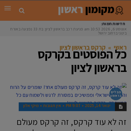
תפר
חדשות חמות:
אוגוסט 6, 2026
10:53 am
פגיעת רכב בראשון לציון: בת 33 נפצעה באורח
בינוני ברחוב ירושלים
ראשי
»
קרקס בראשון לציון
כל הפוסטים ב
קרקס
בראשון לציון
מבלים
בראשון
ינואר 14, 2025
9:07 PM
אין תגובות
מיקי אלון
זה לא עוד קרקס, זה קרקס מעולם