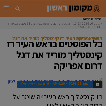
תפר
חדשות חמות:
אוגוסט 6, 2026
10:53 am
פגיעת רכב בראשון לציון: בת 33 נפצעה באורח
בינוני ברחוב ירושלים
ראשי
»
ראש העיר רז קינסטליך מוריד את דגל דרום אפריקה
כל הפוסטים ב
ראש העיר רז
קינסטליך מוריד את דגל
דרום אפריקה
ינואר 28, 2024
9:20 AM
9 תגובות
מיקי אלון
חדשות
רז קינסטליך ראש העירייה שומר על
כבוד העיר ראשון לציון