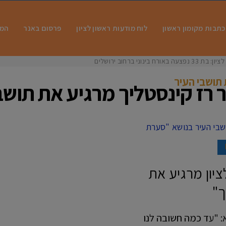
כתבות מקומון ראשון
לוח מודעות ראשון לציון
פרסום באנר
המו
 בינוני ברחוב ירושלים
תושבי העיר
 רז קינסטליך מרגיע את תושב
ציון מרגיע את
ך"
א: "עד כמה חשובה לנו