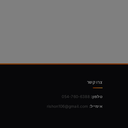
צרו קשר
טלפון:
054-760-6388
אימייל:
rishon106@gmail.com