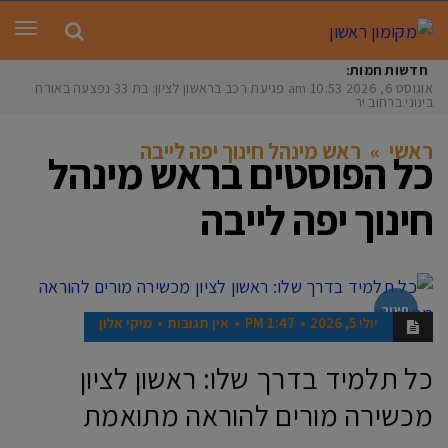
תפר
חדשות חמות:
אוגוסט 6, 2026
10:53 am
פגיעת רכב בראשון לציון: בת 33 נפצעה באורח
בינוני ברחוב ירוש
ראשי
»
ראש מינהל חינוך יפה לייבה
כל הפוסטים ב
ראש מינהל
חינוך יפה לייבה
חינוך
יולי 5, 2026
1:47 PM
אין תגובות
מיקי אלון
כל תלמיד בדרך שלו: ראשון לציון
מכשירה מורים להוראה מתואמת