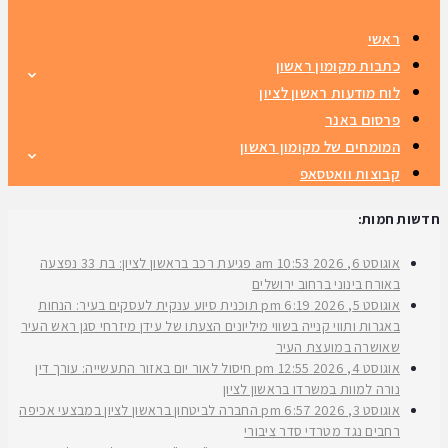
ראשי
כתבות מקומון ראשון
לוח מודעות ראשון לציון
פרסום באנר
המומחים של מקומון ראשון
קבוצות וואטסאפ
חדשות חמות:
אוגוסט 6, 2026
10:53 am
פגיעת רכב בראשון לציון: בת 33 נפצעה
באורח בינוני ברחוב ירושלים
אוגוסט 5, 2026
6:19 pm
תוכנית סיוע ענקית לעסקים בעיר: הנחות
באגרות ותווי קנייה בשווי מיליונים הצעתו של עידן מיזרחי סגן ראש העיר
שאושרה במועצת העיר
אוגוסט 4, 2026
12:55 pm
חיסול לאור יום באזור התעשייה: עורך דין
נורה למוות במשרדו בראשון לציון
אוגוסט 3, 2026
6:57 pm
החברה לביטחון בראשון לציון במבצעי אכיפה
רחבים נגד מטרדי סדר ציבורי