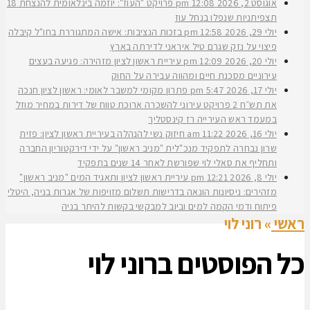
אוגוסט 2, 2026
12:08 pm
פרויקט "העוז": יוזמה בינלאומית להנצחת 18
תצפיתניות שנפלו בנחל עוז
יולי 29, 2026
12:58 pm
בזכות הנציבות: אישה המתגוררת בחו"ל קיבלה
פיצוי על נזק שגרם טיל איראני לדירתה בארץ
יולי 20, 2026
12:09 pm
עיריית ראשון לציון מזהירה: פגיעה בעצים
עירוניים מסכנת חיים ומהווה עבירה על החוק
יולי 17, 2026
5:47 pm
פתרון מקומי למשבר לאומי: ראשון לציון חנכה
את תש״ח 2 פרויקט עירוני להשכרה ארוכת טווח של דירות במחיר מוזל
במעמד ראש העירייה רז קינסטליך
יולי 16, 2026
11:22 am
חיזוק נשי להנהלה בעיריית ראשון לציון: פזית
שרון נבחרה לתפקיד מנכ"לית "מניב ראשון" על ידי דירקטוריון החברה
ותחליף את סאלי לוי שפורשת לאחר 14 שנים בתפקיד
יולי 8, 2026
12:21 pm
עיריית ראשון לציון ותאגיד המים "מניב ראשון"
מזהירים: ניסיונות הונאה בדרישות תשלום מזויפות של אגרות בניה, היטלי
פיתוח ודמי הקמה למים וביוב למבקשי בקשות להיתר בניה
ראשי
»
רוני לוי
כל הפוסטים ב
רוני לוי