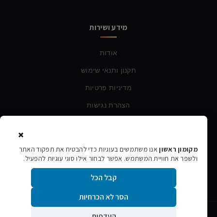
מידע ושירות
אודות
תקנון ותנאי שימוש
מדיניות פרטיות
הצהרת נגישות
×
צרו קשר
מקומון ראשון
אנו משתמשים בעוגיות כדי להבטיח את תפקוד האתר
ולשפר את חוויית המשתמש. אפשר לבחור אילו סוגי עוגיות להפעיל.
טלפון:
054-760-6388
קבל הכל
אימייל:
rishon106@gmail.com
הסר לא הכרחיות
העדפות