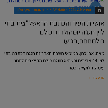
אנשים
אפריל 19, 2021
6:00 AM
אין תגובות
מיקי אלון
אושיית העיר והכתבת הראשל"צית בתי
לוין חגגה יומהולדת וכולם
כולםםםם,הגיעו
מאת: אבי כהן. במוצאי השבת האחרונה חגגה הכתבת בתי
לוין 44 אביבים וכשהיא חוגגת כולם מתייצבים לחגוג
עימה. הלוקיישן כמו
קרא עוד ←