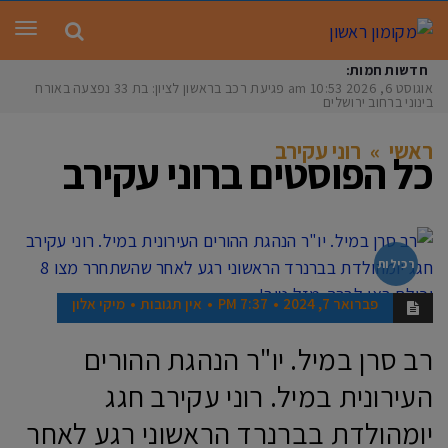
תפר
חדשות חמות:
אוגוסט 6, 2026
10:53 am
פגיעת רכב בראשון לציון: בת 33 נפצעה באורח
בינוני ברחוב ירושלים
ראשי
»
רוני עקירב
כל הפוסטים ב
רוני עקירב
רכילות
פברואר 7, 2024
7:37 PM
אין תגובות
מיקי אלון
רב סרן במיל. יו"ר הנהגת ההורים
העירונית במיל. רוני עקירב חגג
יומהולדת בברנרד הראשוני רגע לאחר