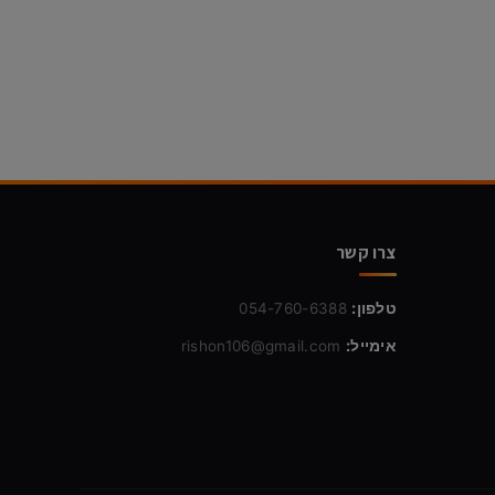
צרו קשר
טלפון:
054-760-6388
אימייל:
rishon106@gmail.com