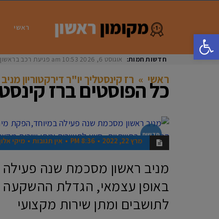
ראשי
פתח סרגל נגישות
חדשות חמות:
אוגוסט 6, 2026
10:53 am
פגיעת רכב בראשון לציון: בת 33 נפצעה באורח
ראשי
»
רז קינסטליך יו"ר דירקטוריון מניב 
כל הפוסטים ב
רז קינסטל
חדשות
מרץ 22, 2022
8:36 PM
אין תגובות
מיקי אלון
מניב ראשון מסכמת שנה פעילה 
באופן עצמאי, הגדלת ההשקעה ב
לתושבים ומתן שירות מקצועי