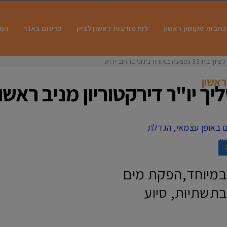
כתבות מקומון ראשון
לוח מודעות ראשון לציון
פרסום באנר
המו
 בינוני ברחוב ירושלים
ראשון
יך יו"ר דירקטוריון מניב ראשון
במיוחד,הפקת מים
תשתיות, סיוע