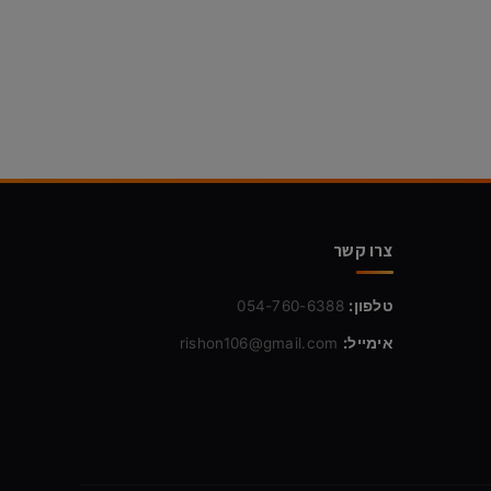
צרו קשר
טלפון:
054-760-6388
אימייל:
rishon106@gmail.com