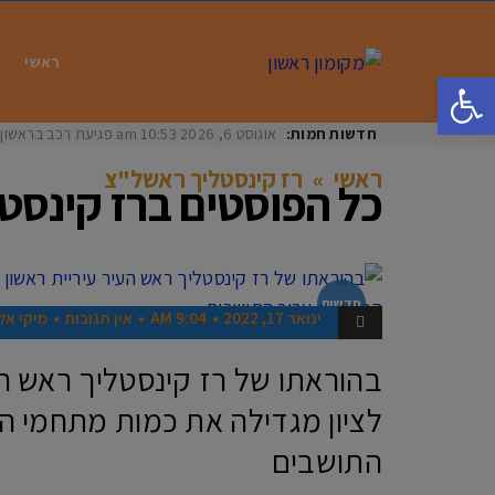
ראשי
פתח סרגל נגישות
חדשות חמות:
אוגוסט 6, 2026
10:53 am
פגיעת רכב בראשון לציון: בת 33 נפצעה באור
ראשי
»
רז קינסטליך ראשל"צ
כל הפוסטים ב
רז קינסט
חדשות
ינואר 17, 2022
9:04 AM
אין תגובות
מיקי אלו
בהוראתו של רז קינסטליך ראש הע
לציון מגדילה את כמות מתחמי ה
התושבים