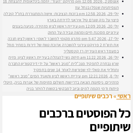
אוגוסט 2, 2026
12:08 pm
פרויקט "העוז": יוזמה בינלאומית להנצחת 18
תצפיתניות שנפלו בנחל עוז
יולי 29, 2026
12:58 pm
בזכות הנציבות: אישה המתגוררת בחו"ל קיבלה
פיצוי על נזק שגרם טיל איראני לדירתה בארץ
יולי 20, 2026
12:09 pm
עיריית ראשון לציון מזהירה: פגיעה בעצים
עירוניים מסכנת חיים ומהווה עבירה על החוק
יולי 17, 2026
5:47 pm
פתרון מקומי למשבר לאומי: ראשון לציון חנכה
את תש״ח 2 פרויקט עירוני להשכרה ארוכת טווח של דירות במחיר מוזל
במעמד ראש העירייה רז קינסטליך
יולי 16, 2026
11:22 am
חיזוק נשי להנהלה בעיריית ראשון לציון: פזית
שרון נבחרה לתפקיד מנכ"לית "מניב ראשון" על ידי דירקטוריון החברה
ותחליף את סאלי לוי שפורשת לאחר 14 שנים בתפקיד
יולי 8, 2026
12:21 pm
עיריית ראשון לציון ותאגיד המים "מניב ראשון"
מזהירים: ניסיונות הונאה בדרישות תשלום מזויפות של אגרות בניה, היטלי
פיתוח ודמי הקמה למים וביוב למבקשי בקשות להיתר בניה
ראשי
»
רכבים שיתופיים
כל הפוסטים ב
רכבים
שיתופיים