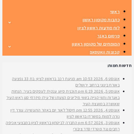
ראשי
כתבות מקומון ראשון
לוח מודעות ראשון לציון
פרסום באנר
המומחים של מקומון ראשון
קבוצות וואטסאפ
חדשות חמות:
אוגוסט 6, 2026
10:53 am
פגיעת רכב בראשון לציון: בת 33 נפצעה
באורח בינוני ברחוב ירושלים
אוגוסט 5, 2026
6:19 pm
תוכנית סיוע ענקית לעסקים בעיר: הנחות
באגרות ותווי קנייה בשווי מיליונים הצעתו של עידן מיזרחי סגן ראש העיר
שאושרה במועצת העיר
אוגוסט 4, 2026
12:55 pm
חיסול לאור יום באזור התעשייה: עורך דין
נורה למוות במשרדו בראשון לציון
אוגוסט 3, 2026
6:57 pm
החברה לביטחון בראשון לציון במבצעי אכיפה
רחבים נגד מטרדי סדר ציבורי