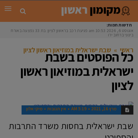
תפר
חדשות חמות:
אוגוסט 6, 2026
10:53 am
פגיעת רכב בראשון לציון: בת 33 נפצעה באורח
בינוני ברחוב ירושל
ראשי
»
שבת ישראלית במוזיאון ראשון לציון
כל הפוסטים ב
שבת
ישראלית במוזיאון ראשון
לציון
מרץ 16, 2021
5:19 AM
אין תגובות
מיקי אלון
כתבות מ
קומון ר
אשון
שבת ישראלית בחסות משרד התרבות
והספורט