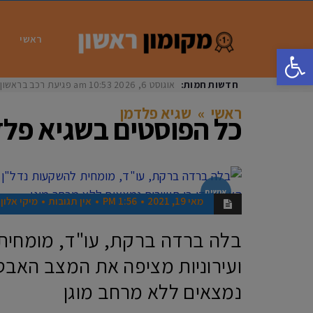
ראשי
פתח סרגל נגישות
חדשות חמות:
אוגוסט 6, 2026
10:53 am
פגיעת רכב בראשון לציון: בת 33 נפצעה באו
ראשי
»
שגיא פלדמן
כל הפוסטים ב
שגיא פלד
אנשים
מאי 19, 2021
1:56 PM
אין תגובות
מיקי אלון
בלה ברדה ברקת, עו"ד, מומחית
ועירוניות מציפה את המצב האבסו
נמצאים ללא מרחב מוגן