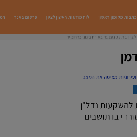
כתבות מקומון ראשון
לוח מודעות ראשון לציון
פרסום באנר
המו
רח בינוני ברחוב ירוש
מן
 להשקעות נדל"ן
רדי בו תושבים