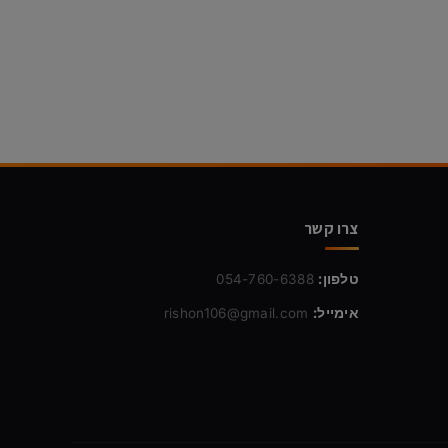
צרו קשר
טלפון:
054-760-6388
אימייל:
rishon106@gmail.com