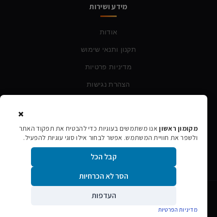
מידע ושירות
אודות
תקנון ותנאי שימוש
מדיניות פרטיות
הצהרת נגישות
×
צרו קשר
מקומון ראשון
אנו משתמשים בעוגיות כדי להבטיח את תפקוד האתר
ולשפר את חוויית המשתמש. אפשר לבחור אילו סוגי עוגיות להפעיל.
טלפון:
054-760-6388
קבל הכל
אימייל:
rishon106@gmail.com
הסר לא הכרחיות
העדפות
©
2026
מקומון ראשון · כל הזכויות שמורות
גלילה
אתר הפרסום המקומי של ראשון לציון
מדיניות הפרטיות