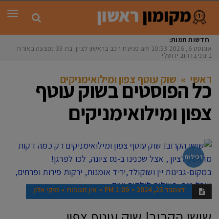
תפר
חדשות חמות:
אוגוסט 6, 2026
10:53 am
פגיעת רכב בראשון לציון: בת 33 נפצעה באורח
בינוני ברחוב ירושלים
ראשי
»
שוק עוטף צפון ומילואימניקים
כל הפוסטים ב
שוק עוטף
צפון ומילואימניקים
רכילות
דצמבר 23, 2024
1:09 PM
אין תגובות
מיקי אלון
שישי הקרוב! שוק עוטף צפון