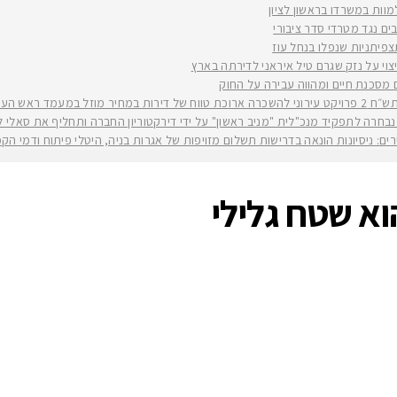
למוות במשרדו בראשון לציון
ים נגד מטרדי סדר ציבורי
וי על נזק שגרם טיל איראני לדירתה בארץ
ים מסכנת חיים ומהווה עבירה על החוק
יה רז קינסטליך
חרה לתפקיד מנכ"לית "מניב ראשון" על ידי דירקטוריון החברה ותחליף את סאלי לוי שפורשת ל
ירים: ניסיונות הונאה בדרישות תשלום מזויפות של אגרות בניה, היטלי פיתוח ודמי ה
א שטח גלילי