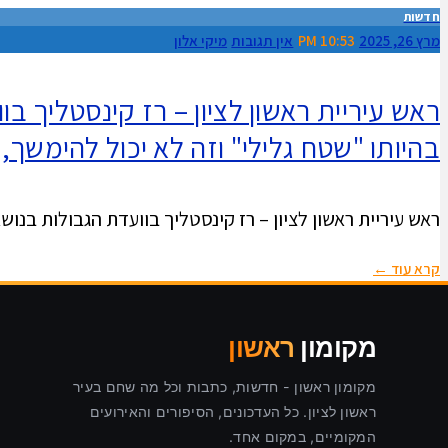
חדשות
מרץ 26, 2025
10:53 PM
אין תגובות
מיקי אלון
ראש עיריית ראשון לציון – רז קינסטליך 
בהיותו "שטח גלילי" וזה לא יכול להימשך, א
ראש עיריית ראשון לציון – רז קינסטליך בוועדת הגבולות בנ
קרא עוד ←
מקומון
ראשון
מקומון ראשון - חדשות, כתבות וכל מה שחם בעיר
ראשון לציון. כל העדכונים, הסיפורים והאירועים
המקומיים, במקום אחד.