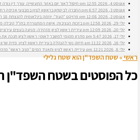
אוגוסט 4, 2026
12:55 pm
חיסול לאור יום באזור התעשייה: עורך דין נורה 
אוגוסט 3, 2026
6:57 pm
החברה לביטחון בראשון לציון במבצעי אכיפה רחב
אוגוסט 2, 2026
12:08 pm
פרויקט "העוז": יוזמה בינלאומית להנצחת 18 תצפיתניות שנפלו בנחל עוז
יולי 29, 2026
12:58 pm
בזכות הנציבות: אישה המתגוררת בחו"ל קיבלה פיצ
יולי 20, 2026
12:09 pm
עיריית ראשון לציון מזהירה: פגיעה בעצים עירוני
יולי 17, 2026
5:47 pm
פתרון מקומי למשבר לאומי: ראשון לציון חנכה את תש״ח 2 פרויקט עירוני להשכרה ארוכת טווח של דירות במחיר מוזל במעמד ראש העירי
יולי 16, 2026
11:22 am
חיזוק נשי להנהלה בעיריית ראשון לציון: פזית שרון נב
יולי 8, 2026
12:21 pm
עיריית ראשון לציון ותאגיד המים "מניב ראשון" מזה
ראשי
»
שטח השפד"ן הוא שטח גלילי
כל הפוסטים ב
שטח השפד"ן הו