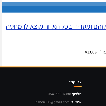
 מזהם ומטריד בכל האזור מוצא לו מחסה
שפד״ן שנמצא
צרו קשר
טלפון:
054-760-6388
אימייל:
rishon106@gmail.com