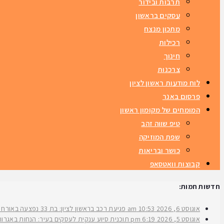
תרבות ובידור
עסקים בראשון
מתכון מנצח
רכילות
חינוך
צרכנות
לוח מודעות ראשון לציון
פרסום באנר
המומחים של מקומון ראשון
טיפ שווה זהב
שפת המוזיקה
כושר ובריאות
קבוצות וואטסאפ
חדשות חמות:
אוגוסט 6, 2026
10:53 am
פגיעת רכב בראשון לציון: בת 33 נפצעה באורח בינוני ברחוב ירושלים
אוגוסט 5, 2026
6:19 pm
תוכנית סיוע ענקית לעסקים בעיר: הנחות באגרות 