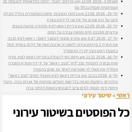
אוגוסט 2, 2026
12:08 pm
פרויקט "העוז": יוזמה בינלאומית להנצחת 18
תצפיתניות שנפלו בנחל עוז
יולי 29, 2026
12:58 pm
בזכות הנציבות: אישה המתגוררת בחו"ל קיבלה
פיצוי על נזק שגרם טיל איראני לדירתה בארץ
יולי 20, 2026
12:09 pm
עיריית ראשון לציון מזהירה: פגיעה בעצים
עירוניים מסכנת חיים ומהווה עבירה על החוק
יולי 17, 2026
5:47 pm
פתרון מקומי למשבר לאומי: ראשון לציון חנכה
את תש״ח 2 פרויקט עירוני להשכרה ארוכת טווח של דירות במחיר מוזל
במעמד ראש העירייה רז קינסטליך
יולי 16, 2026
11:22 am
חיזוק נשי להנהלה בעיריית ראשון לציון: פזית
שרון נבחרה לתפקיד מנכ"לית "מניב ראשון" על ידי דירקטוריון החברה
ותחליף את סאלי לוי שפורשת לאחר 14 שנים בתפקיד
יולי 8, 2026
12:21 pm
עיריית ראשון לציון ותאגיד המים "מניב ראשון"
מזהירים: ניסיונות הונאה בדרישות תשלום מזויפות של אגרות בניה, היטלי
פיתוח ודמי הקמה למים וביוב למבקשי בקשות להיתר בניה
ראשי
»
שיטור עירוני
כל הפוסטים ב
שיטור עירוני