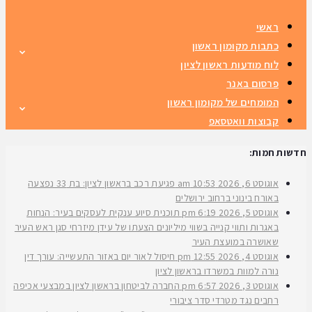
ראשי
כתבות מקומון ראשון
לוח מודעות ראשון לציון
פרסום באנר
המומחים של מקומון ראשון
קבוצות וואטסאפ
חדשות חמות:
אוגוסט 6, 2026
10:53 am
פגיעת רכב בראשון לציון: בת 33 נפצעה
באורח בינוני ברחוב ירושלים
אוגוסט 5, 2026
6:19 pm
תוכנית סיוע ענקית לעסקים בעיר: הנחות
באגרות ותווי קנייה בשווי מיליונים הצעתו של עידן מיזרחי סגן ראש העיר
שאושרה במועצת העיר
אוגוסט 4, 2026
12:55 pm
חיסול לאור יום באזור התעשייה: עורך דין
נורה למוות במשרדו בראשון לציון
אוגוסט 3, 2026
6:57 pm
החברה לביטחון בראשון לציון במבצעי אכיפה
רחבים נגד מטרדי סדר ציבורי