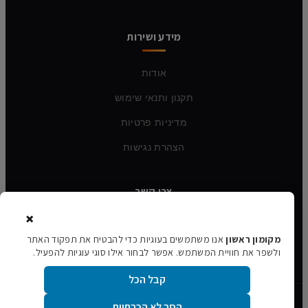
מידע ושירות
אודות
תקנון ותנאי שימוש
מדיניות פרטיות
הצהרת נגישות
צרו קשר
×
טלפון:
054-760-6388
מקומון ראשון
אנו משתמשים בעוגיות כדי להבטיח את תפקוד האתר
אימייל:
rishon106@gmail.com
ולשפר את חוויית המשתמש. אפשר לבחור אילו סוגי עוגיות להפעיל.
קבל הכל
הסר לא הכרחיות
©
2026
מקומון ראשון · כל הזכויות שמורות