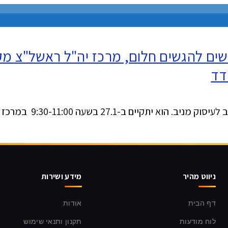
ים להגשים חלום, מרכז יה"ל ראשל"צ מקי
דד
-27.1 בשעה 9:30-11:00 במרכז יה“ל ראשל"צ
ניווט מהיר
מידע ושירות
דף הבית
אודות
לוח מודעות
תקנון ותנאי שימוש