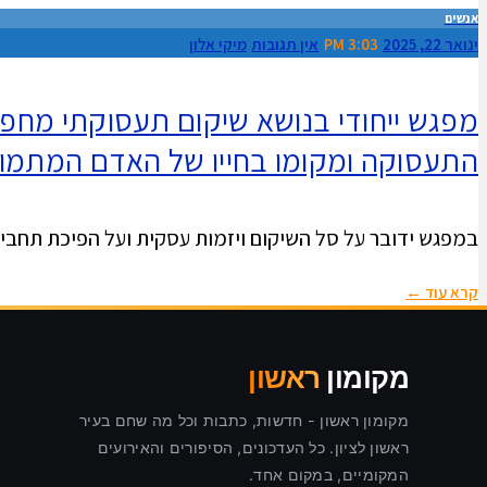
אנשים
ינואר 22, 2025
3:03 PM
אין תגובות
מיקי אלון
מפגש ייחודי בנושא שיקום תעסוקתי מחפש
התעסוקה ומקומו בחייו של האדם המתמו
במפגש ידובר על סל השיקום ויזמות עסקית ועל הפיכת תחביב לעיסוק מניב. הוא יתקיים ב
קרא עוד ←
מקומון
ראשון
מקומון ראשון - חדשות, כתבות וכל מה שחם בעיר
ראשון לציון. כל העדכונים, הסיפורים והאירועים
המקומיים, במקום אחד.