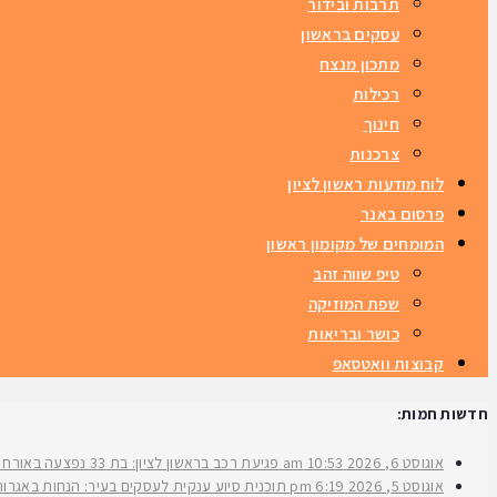
תרבות ובידור
עסקים בראשון
מתכון מנצח
רכילות
חינוך
צרכנות
לוח מודעות ראשון לציון
פרסום באנר
המומחים של מקומון ראשון
טיפ שווה זהב
שפת המוזיקה
כושר ובריאות
קבוצות וואטסאפ
חדשות חמות:
אוגוסט 6, 2026
10:53 am
פגיעת רכב בראשון לציון: בת 33 נפצעה באורח בינוני ברחוב ירושלים
אוגוסט 5, 2026
6:19 pm
תוכנית סיוע ענקית לעסקים בעיר: הנחות באגרות 