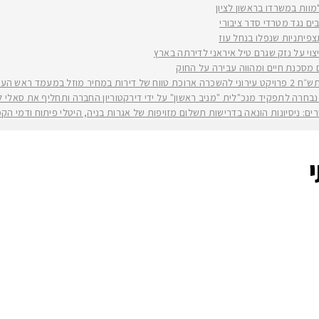
למוות במשרדו בראשון לציון
ים נגד מטרדי סדר ציבורי
וי על נזק שגרם טיל איראני לדירתה בארץ
ים מסכנת חיים ומהווה עבירה על החוק
יה רז קינסטליך
חרה לתפקיד מנכ"לית "מניב ראשון" על ידי דירקטוריון החברה ותחליף את סאלי לוי שפורשת ל
ירים: ניסיונות הונאה בדרישות תשלום מזויפות של אגרות בניה, היטלי פיתוח ודמי ה