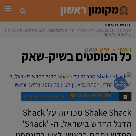
תפר
חדשות חמות:
אוגוסט 9, 2026
5:46 pm
המהלך הדרמטי בשכונת רמב"ם שישנה את כל מה
שידעתם על בטחון
ראשי
»
שיק-שאק
כל הפוסטים ב
שיק-שאק
עסקים
בראשון
יולי 25, 2024
12:10 PM
אין תגובות
מיקי אלון
Shake Shack מכריזה על Shack
הדגל החדש בישראל, ה- 'Shack'
החדש ייפתח בראשון לציון בקונספט