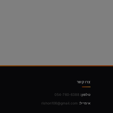
צרו קשר
טלפון:
054-760-6388
אימייל:
rishon106@gmail.com