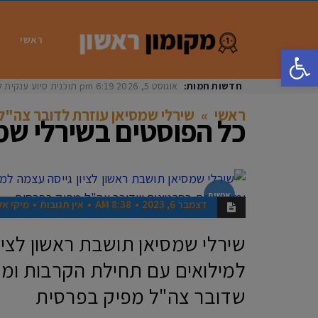
ראשי
פתח סרגל נגישות
חדשות חמות:
אוגוסט 5, 2026
6:19 pm
תוכנית סיוע ענקית ל
ראשי
»
שירלי שמסיאן עוזרת לדובר צה"ל
כל הפוסטים ב
שירלי שמ
אנשים
דצמבר 6, 2023
8:38 AM
אין תגובות
מיקי אל
שירלי שמסיאן תושבת ראשון לציו
למילואים עם תחילת הקרבות ומ
שדובר צה"ל מפיק בפרסית