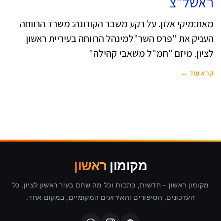
ראשל"צ
מאת:מיקי אלון. על רקע משבר הקורונה: משרד הרווחה
העניק את "פרס השר"למינהל הרווחה בעיריית ראשון
לציון. מיזם "חמ"ל משאבי קהילה"
קרא עוד ←
מקומון
ראשון
מקומון ראשון - חדשות, כתבות וכל מה שחם בעיר ראשון לציון. כל
העדכונים, הסיפורים והאירועים המקומיים, במקום אחד.