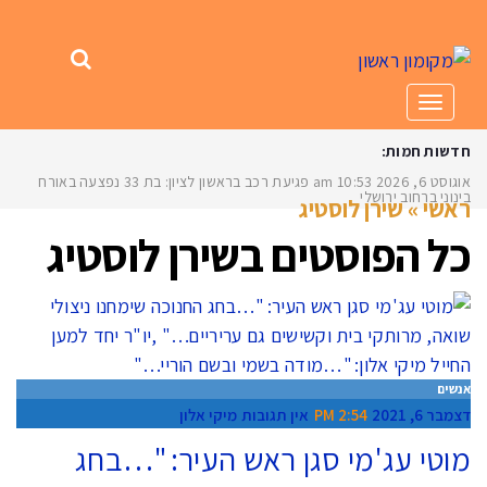
תפריט
חדשות חמות:
אוגוסט 6, 2026
10:53 am
פגיעת רכב בראשון לציון: בת 33 נפצעה באורח
בינוני ברחוב ירושלים
ראשי
»
שירן לוסטיג
כל הפוסטים ב
שירן לוסטיג
אנשים
דצמבר 6, 2021
2:54 PM
אין תגובות
מיקי אלון
מוטי עג'מי סגן ראש העיר: "…בחג