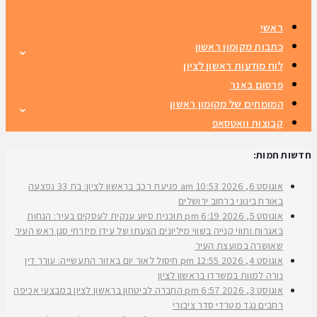
ראשי
כתבות מקומון ראשון
לוח מודעות ראשון לציון
פרסום באנר
המומחים של מקומון ראשון
קבוצות וואטסאפ
חדשות חמות:
אוגוסט 6, 2026
10:53 am
פגיעת רכב בראשון לציון: בת 33 נפצעה
באורח בינוני ברחוב ירושלים
אוגוסט 5, 2026
6:19 pm
תוכנית סיוע ענקית לעסקים בעיר: הנחות
באגרות ותווי קנייה בשווי מיליונים הצעתו של עידן מיזרחי סגן ראש העיר
שאושרה במועצת העיר
אוגוסט 4, 2026
12:55 pm
חיסול לאור יום באזור התעשייה: עורך דין
נורה למוות במשרדו בראשון לציון
אוגוסט 3, 2026
6:57 pm
החברה לביטחון בראשון לציון במבצעי אכיפה
רחבים נגד מטרדי סדר ציבורי