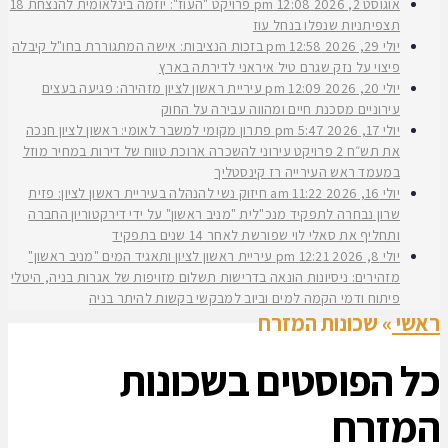
אוגוסט 2, 2026
12:08 pm
פרויקט "העוז": יוזמה בינלאומית להנצחת 18
תצפיתניות שנפלו בנחל עוז
יולי 29, 2026
12:58 pm
בזכות הנציבות: אישה המתגוררת בחו"ל קיבלה
פיצוי על נזק שגרם טיל איראני לדירתה בארץ
יולי 20, 2026
12:09 pm
עיריית ראשון לציון מזהירה: פגיעה בעצים
עירוניים מסכנת חיים ומהווה עבירה על החוק
יולי 17, 2026
5:47 pm
פתרון מקומי למשבר לאומי: ראשון לציון חנכה
את תש״ח 2 פרויקט עירוני להשכרה ארוכת טווח של דירות במחיר מוזל
במעמד ראש העירייה רז קינסטליך
יולי 16, 2026
11:22 am
חיזוק נשי להנהלה בעיריית ראשון לציון: פזית
שרון נבחרה לתפקיד מנכ"לית "מניב ראשון" על ידי דירקטוריון החברה
ותחליף את סאלי לוי שפורשת לאחר 14 שנים בתפקיד
יולי 8, 2026
12:21 pm
עיריית ראשון לציון ותאגיד המים "מניב ראשון"
מזהירים: ניסיונות הונאה בדרישות תשלום מזויפות של אגרות בניה, היטלי
פיתוח ודמי הקמה למים וביוב למבקשי בקשות להיתר בניה
ראשי
»
שכונות המזרח
כל הפוסטים ב
שכונות
המזרח