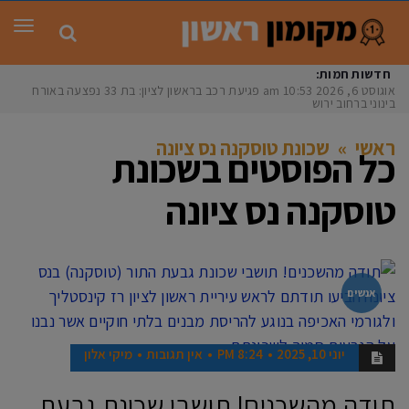
תפר
חדשות חמות:
אוגוסט 6, 2026
10:53 am
פגיעת רכב בראשון לציון: בת 33 נפצעה באורח
בינוני ברחוב ירושלי
ראשי
»
שכונת טוסקנה נס ציונה
כל הפוסטים ב
שכונת
טוסקנה נס ציונה
אנשים
יוני 10, 2025
8:24 PM
אין תגובות
מיקי אלון
תודה מהשכנים! תושבי שכונת גבעת