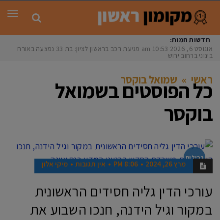
תפר
חדשות חמות:
אוגוסט 6, 2026
10:53 am
פגיעת רכב בראשון לציון: בת 33 נפצעה באורח
בינוני ברחוב ירושל
ראשי
»
שמואל בוקסר
כל הפוסטים ב
שמואל
בוקסר
רכילות
מרץ 26, 2024
8:06 PM
אין תגובות
מיקי אלון
עורכי הדין גליה חסידים הראשונית
במקור וגיל הידנה, חנכו השבוע את