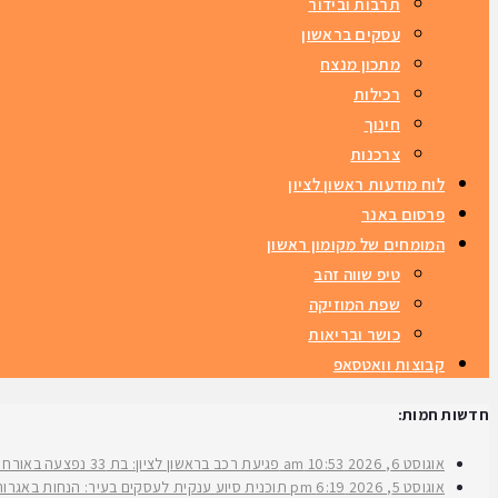
תרבות ובידור
עסקים בראשון
מתכון מנצח
רכילות
חינוך
צרכנות
לוח מודעות ראשון לציון
פרסום באנר
המומחים של מקומון ראשון
טיפ שווה זהב
שפת המוזיקה
כושר ובריאות
קבוצות וואטסאפ
חדשות חמות:
אוגוסט 6, 2026
10:53 am
פגיעת רכב בראשון לציון: בת 33 נפצעה באורח בינוני ברחוב ירושלים
אוגוסט 5, 2026
6:19 pm
תוכנית סיוע ענקית לעסקים בעיר: הנחות באגרות 