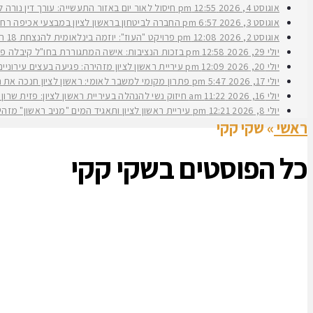
אוגוסט 4, 2026
12:55 pm
חיסול לאור יום באזור התעשייה: עורך דין נורה 
אוגוסט 3, 2026
6:57 pm
החברה לביטחון בראשון לציון במבצעי אכיפה רחב
אוגוסט 2, 2026
12:08 pm
פרויקט "העוז": יוזמה בינלאומית להנצחת 18 תצפיתניות שנפלו בנחל עוז
יולי 29, 2026
12:58 pm
בזכות הנציבות: אישה המתגוררת בחו"ל קיבלה פיצ
יולי 20, 2026
12:09 pm
עיריית ראשון לציון מזהירה: פגיעה בעצים עירוני
יולי 17, 2026
5:47 pm
פתרון מקומי למשבר לאומי: ראשון לציון חנכה את תש״ח 2 פרויקט עירוני להשכרה ארוכת טווח של דירות במחיר מוזל במעמד ראש העירי
יולי 16, 2026
11:22 am
חיזוק נשי להנהלה בעיריית ראשון לציון: פזית שרון נב
יולי 8, 2026
12:21 pm
עיריית ראשון לציון ותאגיד המים "מניב ראשון" מזה
ראשי
»
שקי קקי
כל הפוסטים ב
שקי קקי