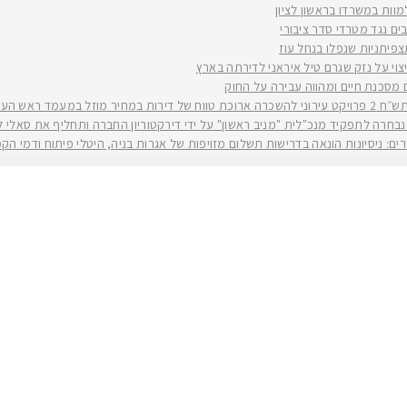
למוות במשרדו בראשון לציון
ים נגד מטרדי סדר ציבורי
וי על נזק שגרם טיל איראני לדירתה בארץ
ים מסכנת חיים ומהווה עבירה על החוק
יה רז קינסטליך
חרה לתפקיד מנכ"לית "מניב ראשון" על ידי דירקטוריון החברה ותחליף את סאלי לוי שפורשת ל
ירים: ניסיונות הונאה בדרישות תשלום מזויפות של אגרות בניה, היטלי פיתוח ודמי ה