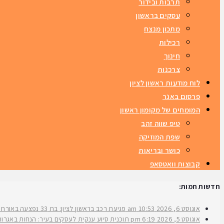
תרבות ובידור
עסקים בראשון
מתכון מנצח
רכילות
חינוך
צרכנות
לוח מודעות ראשון לציון
פרסום באנר
המומחים של מקומון ראשון
טיפ שווה זהב
שפת המוזיקה
כושר ובריאות
קבוצות וואטסאפ
חדשות חמות:
אוגוסט 6, 2026
10:53 am
פגיעת רכב בראשון לציון: בת 33 נפצעה באורח בינוני ברחוב ירושלים
אוגוסט 5, 2026
6:19 pm
תוכנית סיוע ענקית לעסקים בעיר: הנחות באגרות 