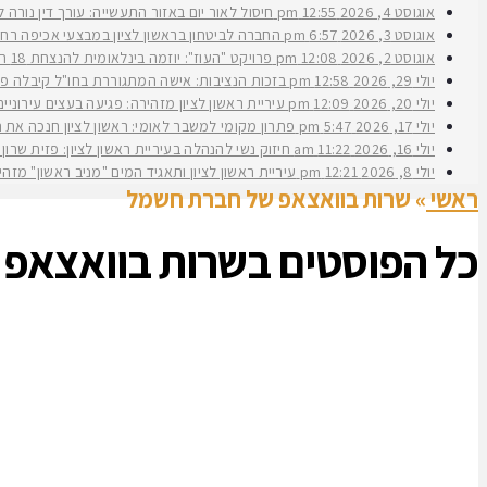
אוגוסט 4, 2026
12:55 pm
חיסול לאור יום באזור התעשייה: עורך דין נורה 
אוגוסט 3, 2026
6:57 pm
החברה לביטחון בראשון לציון במבצעי אכיפה רחב
אוגוסט 2, 2026
12:08 pm
פרויקט "העוז": יוזמה בינלאומית להנצחת 18 תצפיתניות שנפלו בנחל עוז
יולי 29, 2026
12:58 pm
בזכות הנציבות: אישה המתגוררת בחו"ל קיבלה פיצ
יולי 20, 2026
12:09 pm
עיריית ראשון לציון מזהירה: פגיעה בעצים עירוני
יולי 17, 2026
5:47 pm
פתרון מקומי למשבר לאומי: ראשון לציון חנכה את תש״ח 2 פרויקט עירוני להשכרה ארוכת טווח של דירות במחיר מוזל במעמד ראש העירי
יולי 16, 2026
11:22 am
חיזוק נשי להנהלה בעיריית ראשון לציון: פזית שרון נב
יולי 8, 2026
12:21 pm
עיריית ראשון לציון ותאגיד המים "מניב ראשון" מזה
ראשי
»
שרות בוואצאפ של חברת חשמל
כל הפוסטים ב
שרות בוואצאפ