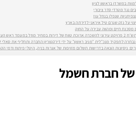
למוות במשרדו בראשון לציון
ים נגד מטרדי סדר ציבורי
וי על נזק שגרם טיל איראני לדירתה בארץ
ים מסכנת חיים ומהווה עבירה על החוק
יה רז קינסטליך
חרה לתפקיד מנכ"לית "מניב ראשון" על ידי דירקטוריון החברה ותחליף את סאלי לוי שפורשת ל
ירים: ניסיונות הונאה בדרישות תשלום מזויפות של אגרות בניה, היטלי פיתוח ודמי ה
 של חברת חשמל