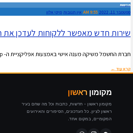
חדשות
ספטמבר 11, 2022
9:55 AM
אין תגובות
מיקי אלון
שירות חדש מאפשר ללקוחות לעדכן את 
חברת החשמל משיקה מענה אישי באמצעות אפליקציית ה- WhatsApp . לקוחות החברה יוכלו לשלוח הודעות למספר ייעודי (055-7000103), תוך שימוש
קרא עוד ←
מקומון
ראשון
מקומון ראשון - חדשות, כתבות וכל מה שחם בעיר
ראשון לציון. כל העדכונים, הסיפורים והאירועים
המקומיים, במקום אחד.