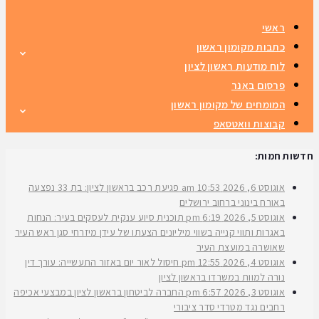
ראשי
כתבות מקומון ראשון
לוח מודעות ראשון לציון
פרסום באנר
המומחים של מקומון ראשון
קבוצות וואטסאפ
חדשות חמות:
אוגוסט 6, 2026
10:53 am
פגיעת רכב בראשון לציון: בת 33 נפצעה
באורח בינוני ברחוב ירושלים
אוגוסט 5, 2026
6:19 pm
תוכנית סיוע ענקית לעסקים בעיר: הנחות
באגרות ותווי קנייה בשווי מיליונים הצעתו של עידן מיזרחי סגן ראש העיר
שאושרה במועצת העיר
אוגוסט 4, 2026
12:55 pm
חיסול לאור יום באזור התעשייה: עורך דין
נורה למוות במשרדו בראשון לציון
אוגוסט 3, 2026
6:57 pm
החברה לביטחון בראשון לציון במבצעי אכיפה
רחבים נגד מטרדי סדר ציבורי