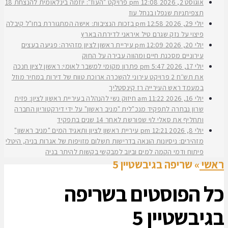
אוגוסט 2, 2026
12:08 pm
פרויקט "העוז": יוזמה בינלאומית להנצחת 18
תצפיתניות שנפלו בנחל עוז
יולי 29, 2026
12:58 pm
בזכות הנציבות: אישה המתגוררת בחו"ל קיבלה
פיצוי על נזק שגרם טיל איראני לדירתה בארץ
יולי 20, 2026
12:09 pm
עיריית ראשון לציון מזהירה: פגיעה בעצים
עירוניים מסכנת חיים ומהווה עבירה על החוק
יולי 17, 2026
5:47 pm
פתרון מקומי למשבר לאומי: ראשון לציון חנכה
את תש״ח 2 פרויקט עירוני להשכרה ארוכת טווח של דירות במחיר מוזל
במעמד ראש העירייה רז קינסטליך
יולי 16, 2026
11:22 am
חיזוק נשי להנהלה בעיריית ראשון לציון: פזית
שרון נבחרה לתפקיד מנכ"לית "מניב ראשון" על ידי דירקטוריון החברה
ותחליף את סאלי לוי שפורשת לאחר 14 שנים בתפקיד
יולי 8, 2026
12:21 pm
עיריית ראשון לציון ותאגיד המים "מניב ראשון"
מזהירים: ניסיונות הונאה בדרישות תשלום מזויפות של אגרות בניה, היטלי
פיתוח ודמי הקמה למים וביוב למבקשי בקשות להיתר בניה
ראשי
»
שריפה בגיבשטיין 5
כל הפוסטים ב
שריפה
בגיבשטיין 5