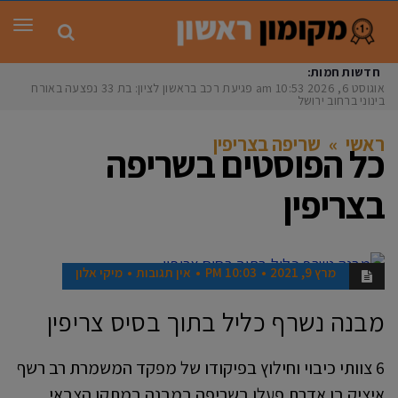
תפר
חדשות חמות:
אוגוסט 6, 2026
10:53 am
פגיעת רכב בראשון לציון: בת 33 נפצעה באורח
בינוני ברחוב ירושלי
ראשי
»
שריפה בצריפין
כל הפוסטים ב
שריפה
בצריפין
מרץ 9, 2021
10:03 PM
אין תגובות
מיקי אלון
חדשות
מבנה נשרף כליל בתוך בסיס צריפין
6 צוותי כיבוי וחילוץ בפיקודו של מפקד המשמרת רב רשף
איציק בן אדרת פעלו בשריפה במבנה במתקן הצבאי