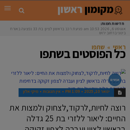
תפר
חדשות חמות:
אוגוסט 6, 2026
10:53 am
פגיעת רכב בראשון לציון: בת 33 נפצעה באורח
בינוני ברחוב ירושלי
ראשי
»
שתפו
כל הפוסטים ב
שתפו
אנשים
ינואר 10, 2025
1:09 PM
אין תגובות
מיקי אלון
רוצה לחיות,לרקוד,לצחוק ולמצות את
החיים: ליאור ללזרי בת 25 גדלה
בראשון לציון ועברה לצפון זקוקה