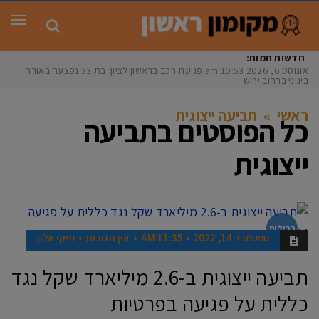
תפר
חדשות חמות:
אוגוסט 6, 2026
10:53 am
פגיעת רכב בראשון לציון: בת 33 נפצעה באורח
בינוני ברחוב ירושל
ראשי
»
תביעה ייצוגית
כל הפוסטים ב
תביעה
ייצוגית
רכילות
ספטמבר 14, 2022
11:35 AM
אין תגובות
מיקי אלון
תביעה ייצוגית ב-2.6 מיליארד שקל נגד
כללית על פגיעה בפרטיות