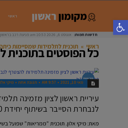
ראשי
פתח סרגל נגישות
חדשות חמות:
אוגוסט 6, 2026
10:53 am
פגיעת רכב בראשון לציון: בת 33 נפצעה באו
ראשי
»
תוכנית לתלמידות שמסיימות כיתה 
כל הפוסטים ב
תוכנית ל
חדשות
מאי 10, 2021
9:57 AM
תגובה אחת
מיקי אלון
עיריית ראשון לציון מזמינה תלמ
לנבחרת הסייבר בשיתוף יחידת 8200 צה"ל