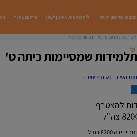
כתבות מקומון ראשון
לוח מודעות ראשון לציון
פרסום באנר
המו
רח בינוני ברחוב ירוש
ט'
תלמידות שמסיימות כיתה ט'
ידות להצטרף
מאת: מיקי אלון. תוכנית "ממריאות" שפועל בשיתוף יחידה 8200 בחיל