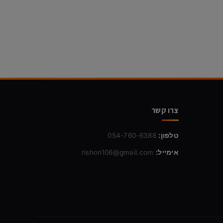
צרו קשר
טלפון:
054-760-6388
אימייל:
rishon106@gmail.com