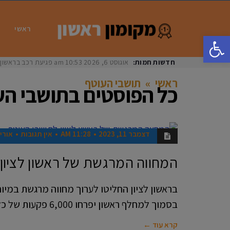
ראשי
פתח סרגל נגישות
חדשות חמות:
אוגוסט 6, 2026
10:53 am
פגיעת רכב בראשון לציון: בת 33 נפצעה באורח
ראשי
»
תושבי העוטף
כל הפוסטים ב
תושבי הע
דצמבר 11, 2023
11:28 AM
אין תגובות
אורי 
אנשים
המחווה המרגשת של ראשון לציון
בראשון לציון החליטו לערוך מחווה מרגשת במיו
בסמוך למחלף ראשון יפרחו 6,000 פקעות של כלניות אדומות שנשתלו
קרא עוד ←