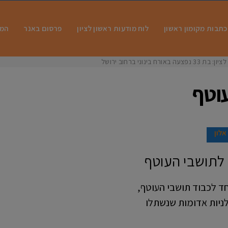
כתבות מקומון ראשון
לוח מודעות ראשון לציון
פרסום באנר
המו
 בינוני ברחוב ירושלים
וטף
אלון
 לתושבי העוטף
חד לכבוד תושבי העוטף,