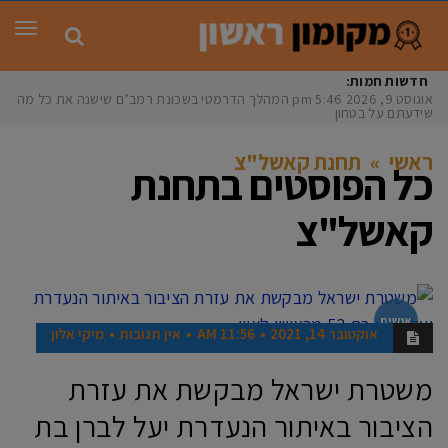
תפר
חדשות חמות:
אוגוסט 9, 2026
5:46 pm
המהלך הדרמטי בשכונת רמב"ם שישנה את כל מה
שידעתם על בטחון
ראשי
»
תחנת קאשל"צ
כל הפוסטים ב
תחנת
קאשל"צ
אנשים
אוקטובר 14, 2021
11:56 AM
אין תגובות
מיקי אלון
משטרת ישראל מבקשת את עזרת
הציבור באיתור הנעדרת יעל לברן בת