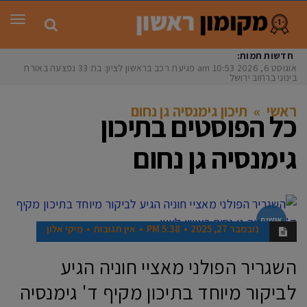
תפר
חדשות חמות:
אוגוסט 6, 2026
10:53 am
פגיעת רכב בראשון לציון: בת 33 נפצעה באורח
בינוני ברחוב ירושלים
ראשי
»
תיכון גימנסיה גן נחום
כל הפוסטים ב
תיכון
גימנסיה גן נחום
אנשים
נובמבר 27, 2025
5:38 PM
אין תגובות
מיקי אלון
השגריר הפולני מאציי חוניה הגיע
לביקור מיוחד בתיכון מקיף ד' גימנסיה