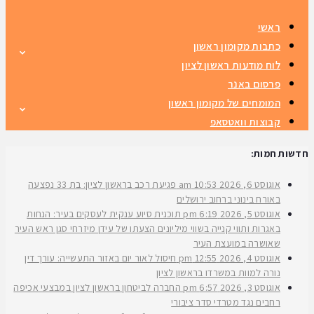
ראשי
כתבות מקומון ראשון
לוח מודעות ראשון לציון
פרסום באנר
המומחים של מקומון ראשון
קבוצות וואטסאפ
חדשות חמות:
אוגוסט 6, 2026
10:53 am
פגיעת רכב בראשון לציון: בת 33 נפצעה
באורח בינוני ברחוב ירושלים
אוגוסט 5, 2026
6:19 pm
תוכנית סיוע ענקית לעסקים בעיר: הנחות
באגרות ותווי קנייה בשווי מיליונים הצעתו של עידן מיזרחי סגן ראש העיר
שאושרה במועצת העיר
אוגוסט 4, 2026
12:55 pm
חיסול לאור יום באזור התעשייה: עורך דין
נורה למוות במשרדו בראשון לציון
אוגוסט 3, 2026
6:57 pm
החברה לביטחון בראשון לציון במבצעי אכיפה
רחבים נגד מטרדי סדר ציבורי