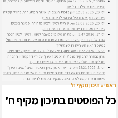
אוגוסט 2, 2026
12:08 pm
פרויקט "העוז": יוזמה בינלאומית להנצחת 18
תצפיתניות שנפלו בנחל עוז
יולי 29, 2026
12:58 pm
בזכות הנציבות: אישה המתגוררת בחו"ל קיבלה
פיצוי על נזק שגרם טיל איראני לדירתה בארץ
יולי 20, 2026
12:09 pm
עיריית ראשון לציון מזהירה: פגיעה בעצים
עירוניים מסכנת חיים ומהווה עבירה על החוק
יולי 17, 2026
5:47 pm
פתרון מקומי למשבר לאומי: ראשון לציון חנכה
את תש״ח 2 פרויקט עירוני להשכרה ארוכת טווח של דירות במחיר מוזל
במעמד ראש העירייה רז קינסטליך
יולי 16, 2026
11:22 am
חיזוק נשי להנהלה בעיריית ראשון לציון: פזית
שרון נבחרה לתפקיד מנכ"לית "מניב ראשון" על ידי דירקטוריון החברה
ותחליף את סאלי לוי שפורשת לאחר 14 שנים בתפקיד
יולי 8, 2026
12:21 pm
עיריית ראשון לציון ותאגיד המים "מניב ראשון"
מזהירים: ניסיונות הונאה בדרישות תשלום מזויפות של אגרות בניה, היטלי
פיתוח ודמי הקמה למים וביוב למבקשי בקשות להיתר בניה
ראשי
»
תיכון מקיף ח'
כל הפוסטים ב
תיכון מקיף ח'