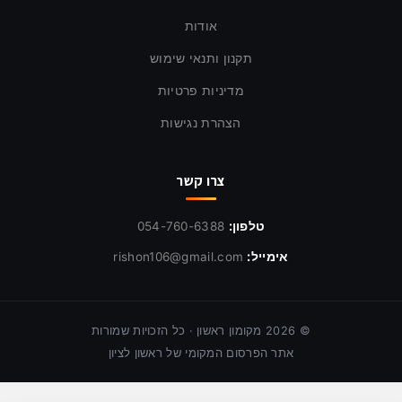
אודות
תקנון ותנאי שימוש
מדיניות פרטיות
הצהרת נגישות
צרו קשר
טלפון:
054-760-6388
אימייל:
rishon106@gmail.com
©
2026
מקומון ראשון · כל הזכויות שמורות
אתר הפרסום המקומי של ראשון לציון