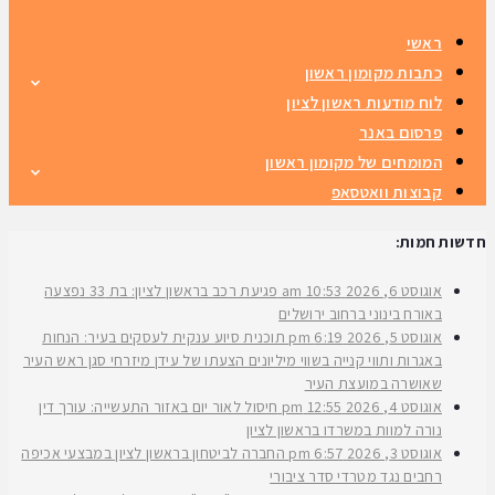
ראשי
כתבות מקומון ראשון
לוח מודעות ראשון לציון
פרסום באנר
המומחים של מקומון ראשון
קבוצות וואטסאפ
חדשות חמות:
אוגוסט 6, 2026
10:53 am
פגיעת רכב בראשון לציון: בת 33 נפצעה
באורח בינוני ברחוב ירושלים
אוגוסט 5, 2026
6:19 pm
תוכנית סיוע ענקית לעסקים בעיר: הנחות
באגרות ותווי קנייה בשווי מיליונים הצעתו של עידן מיזרחי סגן ראש העיר
שאושרה במועצת העיר
אוגוסט 4, 2026
12:55 pm
חיסול לאור יום באזור התעשייה: עורך דין
נורה למוות במשרדו בראשון לציון
אוגוסט 3, 2026
6:57 pm
החברה לביטחון בראשון לציון במבצעי אכיפה
רחבים נגד מטרדי סדר ציבורי