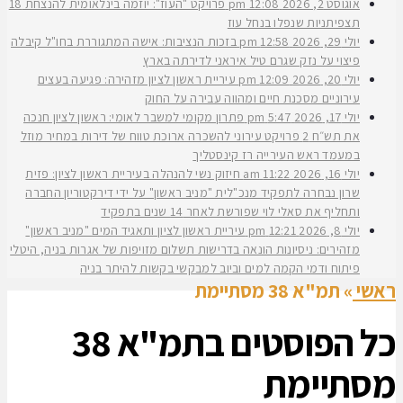
אוגוסט 2, 2026
12:08 pm
פרויקט "העוז": יוזמה בינלאומית להנצחת 18
תצפיתניות שנפלו בנחל עוז
יולי 29, 2026
12:58 pm
בזכות הנציבות: אישה המתגוררת בחו"ל קיבלה
פיצוי על נזק שגרם טיל איראני לדירתה בארץ
יולי 20, 2026
12:09 pm
עיריית ראשון לציון מזהירה: פגיעה בעצים
עירוניים מסכנת חיים ומהווה עבירה על החוק
יולי 17, 2026
5:47 pm
פתרון מקומי למשבר לאומי: ראשון לציון חנכה
את תש״ח 2 פרויקט עירוני להשכרה ארוכת טווח של דירות במחיר מוזל
במעמד ראש העירייה רז קינסטליך
יולי 16, 2026
11:22 am
חיזוק נשי להנהלה בעיריית ראשון לציון: פזית
שרון נבחרה לתפקיד מנכ"לית "מניב ראשון" על ידי דירקטוריון החברה
ותחליף את סאלי לוי שפורשת לאחר 14 שנים בתפקיד
יולי 8, 2026
12:21 pm
עיריית ראשון לציון ותאגיד המים "מניב ראשון"
מזהירים: ניסיונות הונאה בדרישות תשלום מזויפות של אגרות בניה, היטלי
פיתוח ודמי הקמה למים וביוב למבקשי בקשות להיתר בניה
ראשי
»
תמ"א 38 מסתיימת
כל הפוסטים ב
תמ"א 38
מסתיימת