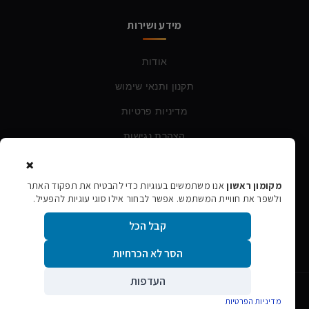
מידע ושירות
אודות
תקנון ותנאי שימוש
מדיניות פרטיות
הצהרת נגישות
×
צרו קשר
מקומון ראשון
אנו משתמשים בעוגיות כדי להבטיח את תפקוד האתר
ולשפר את חוויית המשתמש. אפשר לבחור אילו סוגי עוגיות להפעיל.
טלפון:
054-760-6388
קבל הכל
אימייל:
rishon106@gmail.com
הסר לא הכרחיות
העדפות
©
2026
מקומון ראשון · כל הזכויות שמורות
מדיניות הפרטיות