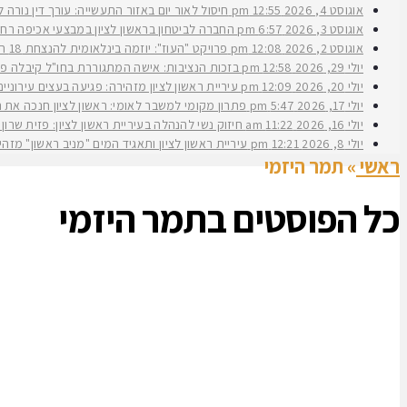
אוגוסט 4, 2026
12:55 pm
חיסול לאור יום באזור התעשייה: עורך דין נורה 
אוגוסט 3, 2026
6:57 pm
החברה לביטחון בראשון לציון במבצעי אכיפה רחב
אוגוסט 2, 2026
12:08 pm
פרויקט "העוז": יוזמה בינלאומית להנצחת 18 תצפיתניות שנפלו בנחל עוז
יולי 29, 2026
12:58 pm
בזכות הנציבות: אישה המתגוררת בחו"ל קיבלה פיצ
יולי 20, 2026
12:09 pm
עיריית ראשון לציון מזהירה: פגיעה בעצים עירוני
יולי 17, 2026
5:47 pm
פתרון מקומי למשבר לאומי: ראשון לציון חנכה את תש״ח 2 פרויקט עירוני להשכרה ארוכת טווח של דירות במחיר מוזל במעמד ראש העירי
יולי 16, 2026
11:22 am
חיזוק נשי להנהלה בעיריית ראשון לציון: פזית שרון נב
יולי 8, 2026
12:21 pm
עיריית ראשון לציון ותאגיד המים "מניב ראשון" מזה
ראשי
»
תמר היזמי
כל הפוסטים ב
תמר היזמי