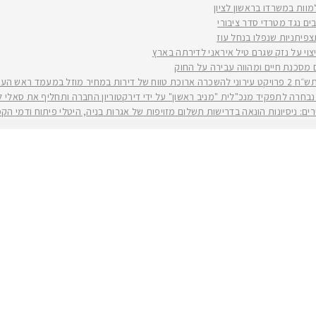
למוות במשרדו בראשון לציון
ים נגד מטרדי סדר ציבורי
וי על נזק שגרם טיל איראני לדירתה בארץ
ים מסכנת חיים ומהווה עבירה על החוק
יה רז קינסטליך
חרה לתפקיד מנכ"לית "מניב ראשון" על ידי דירקטוריון החברה ותחליף את סאלי לוי שפורשת ל
ירים: ניסיונות הונאה בדרישות תשלום מזויפות של אגרות בניה, היטלי פיתוח ודמי ה