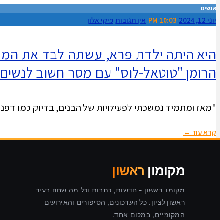
אנשים
יוני 12, 2024
10:03 PM
אין תגובות
מיקי אלון
היא היתה ילדת פרא, עשתה לבד את המזרח
הרומן "טוטאל-לוס" עם מסר חשוב לנשים
"מאז ומתמיד נמשכתי לפעילויות של הבנים, בדיוק כמו דפנה
קרא עוד ←
מקומון
ראשון
מקומון ראשון - חדשות, כתבות וכל מה שחם בעיר
ראשון לציון. כל העדכונים, הסיפורים והאירועים
המקומיים, במקום אחד.