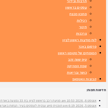
תרבות ובידור
עסקים בראשון
מתכון מנצח
רכילות
חינוך
צרכנות
לוח מודעות ראשון לציון
פרסום באנר
המומחים של מקומון ראשון
טיפ שווה זהב
שפת המוזיקה
כושר ובריאות
קבוצות וואטסאפ
חדשות חמות:
אוגוסט 6, 2026
10:53 am
פגיעת רכב בראשון לציון: בת 33 נפצעה באורח בינוני ברחוב ירושלים
אוגוסט 5, 2026
6:19 pm
תוכנית סיוע ענקית לעסקים בעיר: הנחות באגרות 