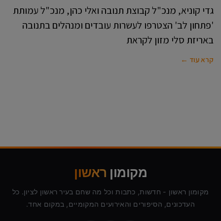
גדי קוניא, מנכ"ל קבוצת תנובה ואלי כהן, מנכ"ל עמותת
'פתחון לב' הצטרפו לעשרות עובדים ומנהלים בתנובה
באריזת סלי מזון לקראת
קרא עוד ←
מקומון
ראשון
מקומון ראשון - חדשות, כתבות וכל מה שחם בעיר ראשון לציון. כל
העדכונים, הסיפורים והאירועים המקומיים, במקום אחד.