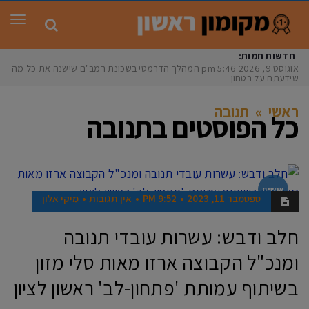
תפר
חדשות חמות:
אוגוסט 9, 2026
5:46 pm
המהלך הדרמטי בשכונת רמב"ם שישנה את כל מה
שידעתם על בטחון
ראשי
»
תנובה
כל הפוסטים ב
תנובה
אנשים
ספטמבר 11, 2023
9:52 PM
אין תגובות
מיקי אלון
חלב ודבש: עשרות עובדי תנובה
ומנכ"ל הקבוצה ארזו מאות סלי מזון
בשיתוף עמותת 'פתחון-לב' ראשון לציון