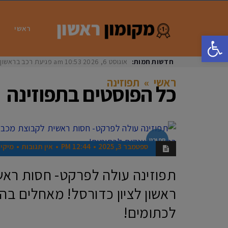
ראשי
פתח סרגל נגישות
חדשות חמות:
אוגוסט 6, 2026
10:53 am
פגיעת רכב בראשון לציון: בת 33 נפצעה באור
ראשי
»
תפוזינה
כל הפוסטים ב
תפוזינה
ספורט
ספטמבר 3, 2025
12:44 PM
אין תגובות
מיקי 
תפוזינה עולה לפרקט- חסות רא
ראשון לציון כדורסל! מאחלים ב
לכתומים!