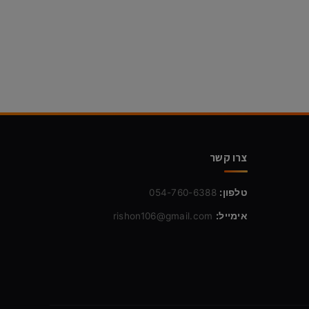
צרו קשר
טלפון:
054-760-6388
אימייל:
rishon106@gmail.com