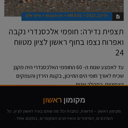
יולי 15, 2022
8:01 AM
אין תגובות
מיקי אלון
תצפית נדירה: חופמי אלכסנדרי נקבה
ואפרוח נצפו בחוף ראשון לציון מטווח
24
עד לאמצע שנות ה- 60 החופמי האלכסנדרי היה מקנן
שכיח לאורך חופי הים התיכון, בקעת הירדן והעמקים
הצפוניים. במהלך שנות
קרא עוד ←
מקומון
ראשון
מקומון ראשון - חדשות, כתבות וכל מה שחם בעיר ראשון לציון. כל
העדכונים, הסיפורים והאירועים המקומיים, במקום אחד.