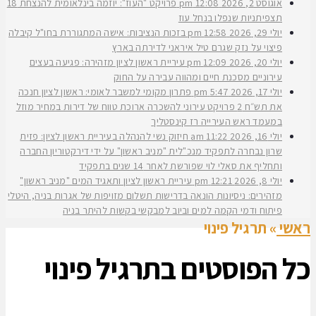
אוגוסט 2, 2026
12:08 pm
פרויקט "העוז": יוזמה בינלאומית להנצחת 18
תצפיתניות שנפלו בנחל עוז
יולי 29, 2026
12:58 pm
בזכות הנציבות: אישה המתגוררת בחו"ל קיבלה
פיצוי על נזק שגרם טיל איראני לדירתה בארץ
יולי 20, 2026
12:09 pm
עיריית ראשון לציון מזהירה: פגיעה בעצים
עירוניים מסכנת חיים ומהווה עבירה על החוק
יולי 17, 2026
5:47 pm
פתרון מקומי למשבר לאומי: ראשון לציון חנכה
את תש״ח 2 פרויקט עירוני להשכרה ארוכת טווח של דירות במחיר מוזל
במעמד ראש העירייה רז קינסטליך
יולי 16, 2026
11:22 am
חיזוק נשי להנהלה בעיריית ראשון לציון: פזית
שרון נבחרה לתפקיד מנכ"לית "מניב ראשון" על ידי דירקטוריון החברה
ותחליף את סאלי לוי שפורשת לאחר 14 שנים בתפקיד
יולי 8, 2026
12:21 pm
עיריית ראשון לציון ותאגיד המים "מניב ראשון"
מזהירים: ניסיונות הונאה בדרישות תשלום מזויפות של אגרות בניה, היטלי
פיתוח ודמי הקמה למים וביוב למבקשי בקשות להיתר בניה
ראשי
»
תרגיל פינוי
כל הפוסטים ב
תרגיל פינוי