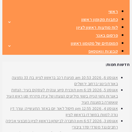
ראשי
כתבות מקומון ראשון
לוח מודעות ראשון לציון
פרסום באנר
המומחים של מקומון ראשון
קבוצות וואטסאפ
חדשות חמות:
אוגוסט 6, 2026
10:53 am
פגיעת רכב בראשון לציון: בת 33 נפצעה
באורח בינוני ברחוב ירושלים
אוגוסט 5, 2026
6:19 pm
תוכנית סיוע ענקית לעסקים בעיר: הנחות
באגרות ותווי קנייה בשווי מיליונים הצעתו של עידן מיזרחי סגן ראש העיר
שאושרה במועצת העיר
אוגוסט 4, 2026
12:55 pm
חיסול לאור יום באזור התעשייה: עורך דין
נורה למוות במשרדו בראשון לציון
אוגוסט 3, 2026
6:57 pm
החברה לביטחון בראשון לציון במבצעי אכיפה
רחבים נגד מטרדי סדר ציבורי