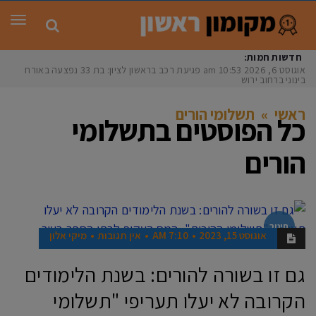
תפר
חדשות חמות:
אוגוסט 6, 2026
10:53 am
פגיעת רכב בראשון לציון: בת 33 נפצעה באורח
בינוני ברחוב ירושל
ראשי
»
תשלומי הורים
כל הפוסטים ב
תשלומי
הורים
חינוך
אוגוסט 15, 2023
7:10 AM
אין תגובות
מיקי אלון
גם זו בשורה להורים: בשנת הלימודים
הקרובה לא יעלו תעריפי "תשלומי