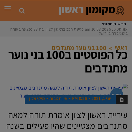
תפר
חדשות חמות:
אוגוסט 6, 2026
10:53 am
פגיעת רכב בראשון לציון: בת 33 נפצעה באורח
בינוני ברחוב ירושלי
ראשי
»
100 בני נוער מתנדבים
כל הפוסטים ב
100 בני נוער
מתנדבים
אנשים
יוני 1, 2021
8:26 PM
אין תגובות
מיקי אלון
עיריית ראשון לציון אומרת תודה למאה
מתנדבים מצטיינים שהיו פעילים בשנה