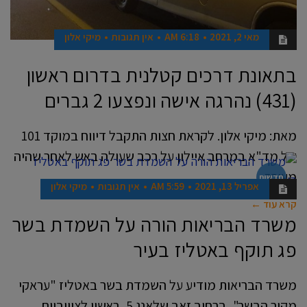
מאי 2, 2021
6:18 AM
אין תגובות
מיקי אלון
בתאונת דרכים קטלנית בדרום ראשון
(431) נהרגה אישה ונפצעו 2 גברים
מאת: מיקי אלון. לקראת חצות התקבל דיווח במוקד 101
של מד"א במרחב איילון על רכב שעולה באש לאחר שהיה
מעורב
חדשות
אפריל 13, 2021
5:59 AM
אין תגובות
מיקי אלון
קרא עוד ←
משרד הבריאות הורה על השמדת בשר
פג תוקף באטליז בעיר
משרד הבריאות מודיע על השמדת בשר באטליז "עראקי
מקור הבשר", ברחוב זאב שלאנג 5, ראשון לציוןביום