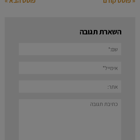
« פוסט קודם
פוסט הבא »
השארת תגובה
שם:*
אימייל*
אתר:
תגובה