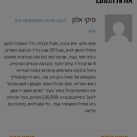
אודות המחבר
מיקי אלון
להציג את כל הפוסטים של מיקי
אלון
מיקי אלון- איש ציבור, פעיל חברתי, יו"ר האגודה למען
החייל ראשון לציון ,מעל 20 שנה כיו"ר הנהגות ההורים
בבתי ספר בעיר, שנים רבות בהנהגה העירונית מתוכם
4 שנים כיו"ר עירוני וחבר בהנהגת ההורים הארצית,
ניהול וכתיבה בפורומים עירוניים באתר העירייה
בתקופתו של מאיר ניצן ודב צור, כיום רז קינסטליך
ראש העירייה. מיקי מנהל האתר מקומון ראשון ומנהל
את הפורום הגדול ביותר בעיר "פורום תושבי ראשון
לציון" בפייסבוק ובו כ-130,000 חברים, חבר הנהלת
בית החייל המשוחרר ועוד...כל הפעילויות בהתנדבות
מלאה.