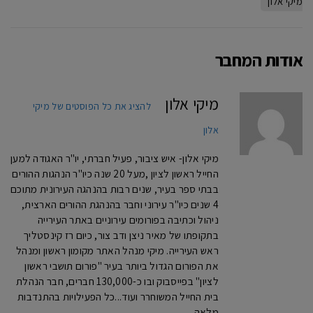
מיקי אלון
אודות המחבר
מיקי אלון
להציג את כל הפוסטים של מיקי
אלון
מיקי אלון- איש ציבור, פעיל חברתי, יו"ר האגודה למען
החייל ראשון לציון ,מעל 20 שנה כיו"ר הנהגות ההורים
בבתי ספר בעיר, שנים רבות בהנהגה העירונית מתוכם
4 שנים כיו"ר עירוני וחבר בהנהגת ההורים הארצית,
ניהול וכתיבה בפורומים עירוניים באתר העירייה
בתקופתו של מאיר ניצן ודב צור, כיום רז קינסטליך
ראש העירייה. מיקי מנהל האתר מקומון ראשון ומנהל
את הפורום הגדול ביותר בעיר "פורום תושבי ראשון
לציון" בפייסבוק ובו כ-130,000 חברים, חבר הנהלת
בית החייל המשוחרר ועוד...כל הפעילויות בהתנדבות
מלאה.