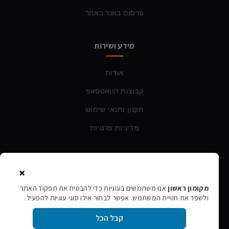
פרסום באנר באתר
מידע ושירות
אודות
קבוצות הוואטסאפ
תקנון ותנאי שימוש
מדיניות פרטיות
צרו קשר
×
טלפון:
054-760-6388
מקומון ראשון
אנו משתמשים בעוגיות כדי להבטיח את תפקוד האתר
ולשפר את חוויית המשתמש. אפשר לבחור אילו סוגי עוגיות להפעיל.
אימייל:
rishon106@gmail.com
קבל הכל