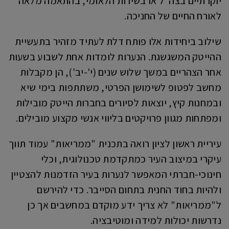
יוקרתיים בצה"ל או בשירות הלאומי, בהתאמה מלאה
לאורח החיים של החניכה.
שילוב ביחידות אלו פותח דלת לעתיד מזהיר בתעשיית
ההייטק המשגשגת. הנערות לומדות אחת לשבוע בשעות
אחר הצהריים במשך שלוש שנים (י'-יב'), הן מקבלות
מחשב לפטופ לשימושן הפרטי, משתתפות בימי שיא
ובמחנות קיץ, יוצאות לסיורים בחברות הייטק מובילות
ומפתחות מגוון פרויקטים בליווי אנשי מקצוע מובילים.
עיריית ראשון לציון רואה בתכנית "ממריאות" עמוד תווך
עיקרי במיצוב העיר כמתקדמת טכנולוגית, וכלי
חינוכי-חברתי המאפשר לנערות בעיר הזדמנות להצטיין
ולהיות בחוד החנית בתחום הסייבר. כדי להירשם
ל"ממריאות" לא צריך ידע מוקדם במחשבים אך כן
נדרשות יכולות למידה ומוטיבציה.