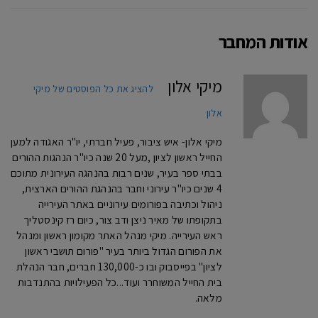
אודות המחבר
מיקי אלון
להציג את כל הפוסטים של מיקי
אלון
מיקי אלון- איש ציבור, פעיל חברתי, יו"ר האגודה למען
החייל ראשון לציון ,מעל 20 שנה כיו"ר הנהגות ההורים
בבתי ספר בעיר, שנים רבות בהנהגה העירונית מתוכם
4 שנים כיו"ר עירוני וחבר בהנהגת ההורים הארצית,
ניהול וכתיבה בפורומים עירוניים באתר העירייה
בתקופתו של מאיר ניצן ודב צור, כיום רז קינסטליך
ראש העירייה. מיקי מנהל האתר מקומון ראשון ומנהל
את הפורום הגדול ביותר בעיר "פורום תושבי ראשון
לציון" בפייסבוק ובו כ-130,000 חברים, חבר הנהלת
בית החייל המשוחרר ועוד...כל הפעילויות בהתנדבות
מלאה.