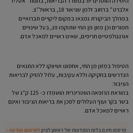
היחידה הווטרינרית במשרד הבריאות, בחנות "אטליז
אלברט" ברחוב זלמן שניאור 18, בראשל"צ.
במהלך הביקורת נמצאו במקום ליקויים תברואיים
חמורים וכן מזון מן החי שתוקפו פג, בעל שינויים
אורגנולפטיים חריפים, שאינו ראויים למאכל אדם.
הטיפול במזון מן החי, אחסונו ושיווקו ללא התנאים
הנדרשים בחקיקה וללא עקיבות, עלול להזיק לבריאות
הציבור.
בהוראת הרופאה הווטרינרית הושמדו כ- 125 ק"ג של
בשר בקר ועוף העלולים לסכן את בריאות הציבור ואינם
ראויים למאכל אדם.
פרסמו חינם בלוח המודעות של ראשון לציון
לפרסום מודעה ‹