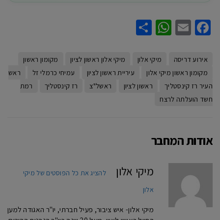
WhatsApp
Share
Facebook
Email
אירוע דריסה
מיקי אלון
מיקי אלון ראשון לציון
מקומון ראשון
מקומון ראשון מיקי אלון
עיריית ראשון לציון
עמיחי כרמלי זל
ראש
העיר רז קינסטליך
ראשון לציון
ראשל"צ
רז קינסטליך
רמת
חשד הועלתה לרצח
אודות המחבר
מיקי אלון
להציג את כל הפוסטים של מיקי
אלון
מיקי אלון- איש ציבור, פעיל חברתי, יו"ר האגודה למען