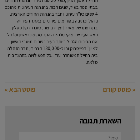
החייל ראשון לציון ,מעל 20 שנה כיו"ר הנהגות ההורים
בבתי ספר בעיר, שנים רבות בהנהגה העירונית מתוכם
4 שנים כיו"ר עירוני וחבר בהנהגת ההורים הארצית,
ניהול וכתיבה בפורומים עירוניים באתר העירייה
בתקופתו של מאיר ניצן ודב צור, כיום רז קינסטליך
ראש העירייה. מיקי מנהל האתר מקומון ראשון ומנהל
את הפורום הגדול ביותר בעיר "פורום תושבי ראשון
לציון" בפייסבוק ובו כ-130,000 חברים, חבר הנהלת
בית החייל המשוחרר ועוד...כל הפעילויות בהתנדבות
מלאה.
« פוסט קודם
פוסט הבא »
השארת תגובה
שם:*