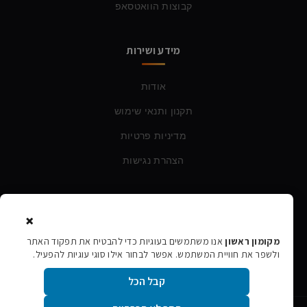
קבוצות הוואטסאפ
מידע ושירות
אודות
תקנון ותנאי שימוש
מדיניות פרטיות
הצהרת נגישות
צרו קשר
×
טלפון:
054-760-6388
מקומון ראשון
אנו משתמשים בעוגיות כדי להבטיח את תפקוד האתר
ולשפר את חוויית המשתמש. אפשר לבחור אילו סוגי עוגיות להפעיל.
אימייל:
rishon106@gmail.com
קבל הכל